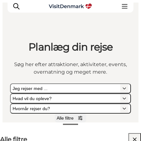
Planlæg din rejse
Inspiration
Destinationer
Søg her efter attraktioner, aktiviteter, events,
Oplevelser
overnatning og meget mere.
Overnatning
Planlæg ferien
Jeg rejser med ...
Hvad vil du opleve?
Hvornår rejser du?
Alle filtre
Jeg rejser med ...
Hvad vil du opleve?
Hvornår rejser du?
Alle filtre