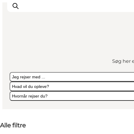
Inspiration
Destinationer
Søg her e
Oplevelser
Overnatning
Jeg rejser med ...
Planlæg ferien
Hvad vil du opleve?
Hvornår rejser du?
Jeg rejser med ...
Hvad vil du opleve?
Hvornår rejser du?
Alle filtre