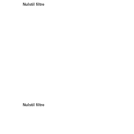
Nulstil filtre
Mest populære
Sortér efter
:
Nulstil filtre
Nulstil filtre
Nulstil filtre