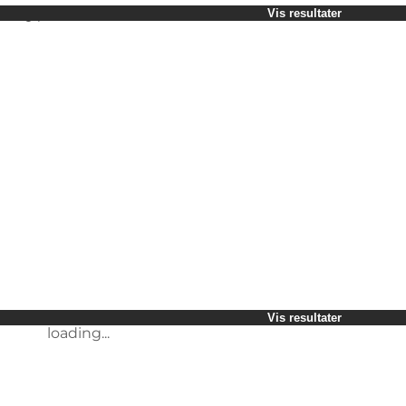
Vælg periode
Vis resultater
Børn
Mig selv
Min partner
Min virksomhed
loading...
Venner
Vis resultater
loading...
Vis resultater
loading...
Vis resultater
loading...