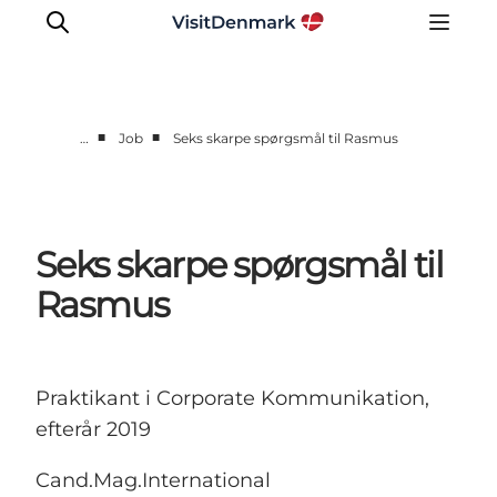
■
■
…
Job
Seks skarpe spørgsmål til Rasmus
Corporate
Nyheder
Videncenter
Seks skarpe spørgsmål til
Aktiviteter
Rasmus
Brandmanual
Markeder
Om os
Praktikant i Corporate Kommunikation,
efterår 2019
Cand.Mag.International