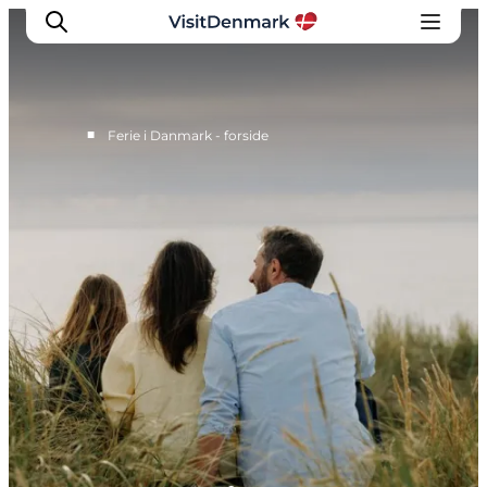
■
Ferie i Danmark - forside
Inspiration
Destinationer
Oplevelser
Overnatning
Planlæg ferien