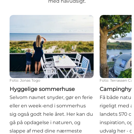
med havudsigt.
Hyggelige sommerhuse
Campinghygg
Foto
:
Jonas Togo
Foto
:
Terrassen C
Hyggelige sommerhuse
Campinghyg
Selvom navnet snyder, gør en ferie
Få både natur,
eller en week-end i sommerhus
rigeligt med ak
sig også godt hele året. Her kan du
landets 570 c
gå på opdagelse i naturen, og
inspiration, o
slappe af med dine nærmeste
udvalg her - d