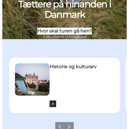
Tættere på hinanden i
Danmark
Hvor skal turen gå hen?
Foto
:
Daniel Lundsgaard
Historie og kulturarv
U
Historie og kulturarv
Forrige
Næste