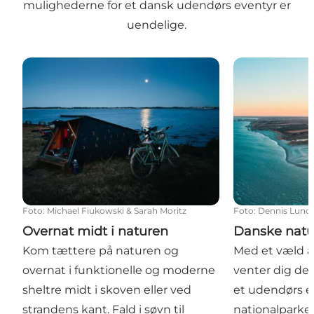
mulighederne for et dansk udendørs eventyr er
uendelige.
Overnat midt i naturen
Danske natur
Foto
:
Michael Fiukowski & Sarah Moritz
Foto
:
Dennis Lund
Overnat midt i naturen
Danske natu
Kom tættere på naturen og
Med et væld a
overnat i funktionelle og moderne
venter dig de
sheltre midt i skoven eller ved
et udendørs e
strandens kant. Fald i søvn til
nationalparke