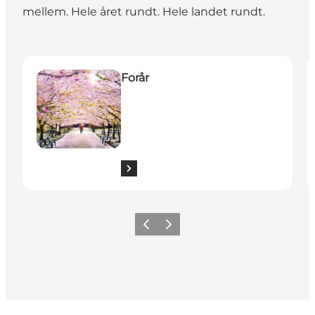
mellem. Hele året rundt. Hele landet rundt.
Forår
S
Forår
Forrige
Næste