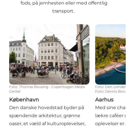
fods, på jernhesten eller med offentlig
transport.
København
Aarhus
Foto
:
Thomas Rousing - Copenhagen Media
Foto
:
Den Uendelig
Center
Foto: Dennis Boru
København
Aarhus
Den danske hovedstad byder på
Med sine cha
spændende arkitektur, grønne
lækre caféer o
oaser, et væld af kulturoplevelser,
oplevelser er 