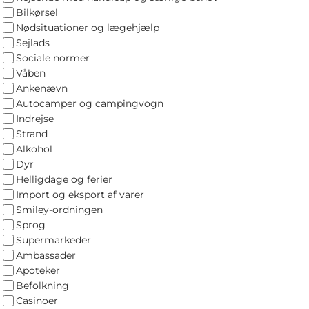
Bilkørsel
Nødsituationer og lægehjælp
Sejlads
Sociale normer
Våben
Ankenævn
Autocamper og campingvogn
Indrejse
Strand
Alkohol
Dyr
Helligdage og ferier
Import og eksport af varer
Smiley-ordningen
Sprog
Supermarkeder
Ambassader
Apoteker
Befolkning
Casinoer