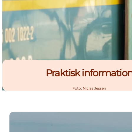
Praktisk informatio
Foto
:
Niclas Jessen
Find attraktioner, aktiviteter, events, hoteller og me