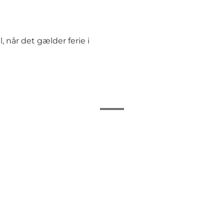
, når det gælder ferie i
Fyrværkeri
Her må du fiske
Overnatning
Alkohol
Færdigpakkede fisketure
Put and take-søer
Fiskeri