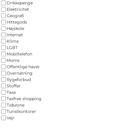
Drikkepenge
Elektricitet
Geografi
Hittegods
Højskole
Internet
Klima
LGBT
Mobiltelefon
Moms
Offentlige haver
Overnatning
Rygeforbud
Stoffer
Taxa
Taxfree shopping
Tidszone
Turistkontorer
Vejr