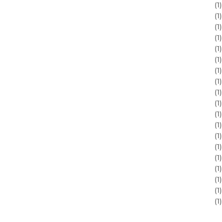
(
1
)
(
1
)
(
1
)
(
1
)
(
1
)
(
1
)
(
1
)
(
1
)
(
1
)
(
1
)
(
1
)
(
1
)
(
1
)
(
1
)
(
1
)
(
1
)
(
1
)
(
1
)
(
1
)