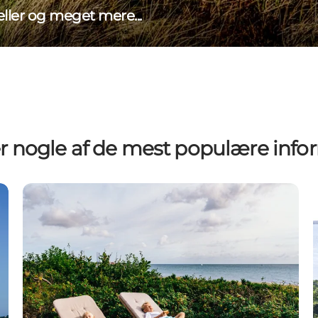
teller og meget mere...
er nogle af de mest populære info
Hvor skal du holde ferie i Danmark?
H