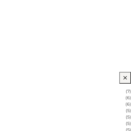
(
7
)
(
6
)
(
6
)
(
5
)
(
5
)
(
5
)
(
5
)