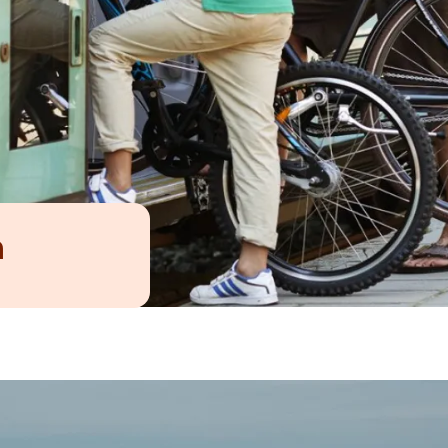
n
get mere...