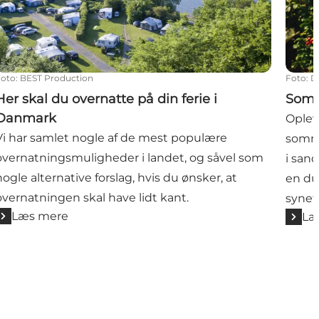
Foto
:
BEST Production
Foto
:
D
Her skal du overnatte på din ferie i
Somm
Danmark
Oplev
Vi har samlet nogle af de mest populære
somme
overnatningsmuligheder i landet, og såvel som
i san
nogle alternative forslag, hvis du ønsker, at
en du
overnatningen skal have lidt kant.
synet
Læs mere
Læ