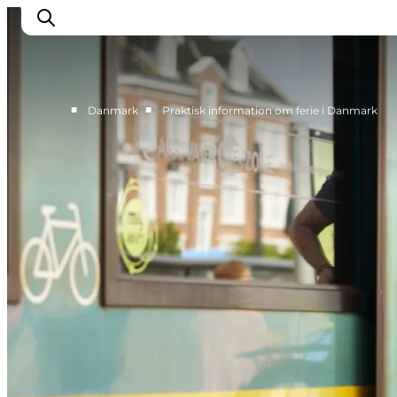
■
■
Danmark
Praktisk information om ferie i Danmark
Inspiration
Destinationer
Oplevelser
Overnatning
Planlæg ferien