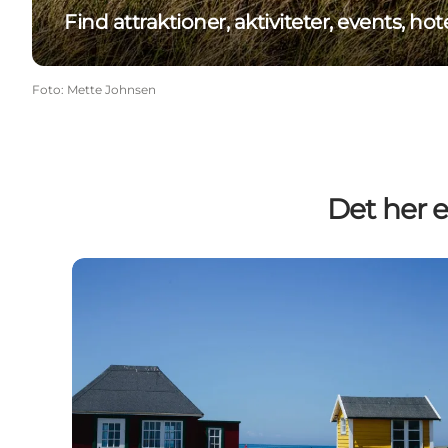
Find attraktioner, aktiviteter, events, ho
Foto
:
Mette Johnsen
Det her 
Oplev Danmark på to hjul