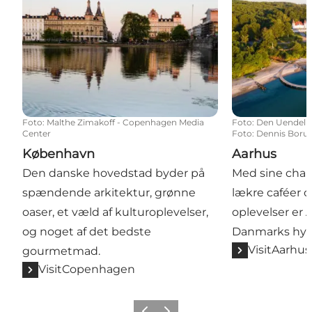
Foto
:
Malthe Zimakoff - Copenhagen Media
Foto
:
Den Uendelig
Center
Foto: Dennis Boru
København
Aarhus
Den danske hovedstad byder på
Med sine cha
spændende arkitektur, grønne
lækre caféer o
oaser, et væld af kulturoplevelser,
oplevelser er 
og noget af det bedste
Danmarks hygg
VisitAarhus
gourmetmad.
VisitCopenhagen