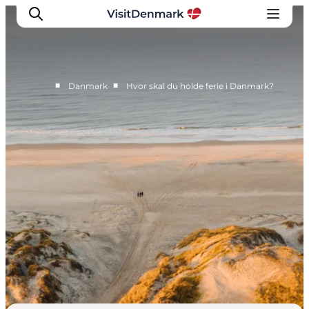
■
■
Danmark
Hvor skal du holde ferie i Danmark?
Inspiration
Destinationer
Oplevelser
Overnatning
Planlæg ferien