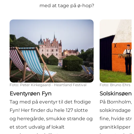
med at tage på ø-hop?
Eventyrøen Fyn
Solskinsøen 
Foto
:
Peter Kirkegaard - Heartland Festival
Foto
:
Bruno Ehrs
Eventyrøen Fyn
Solskinsøen
Tag med på eventyr til det frodige
På Bornholm, 
Fyn! Her finder du hele 127 slotte
solskinsdage 
og herregårde, smukke strande og
fine, hvide st
et stort udvalg af lokalt
granitklipper