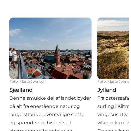
Sjælland
Jylland
Foto
:
Mette Johnsen
Foto
:
Mette Johns
Sjælland
Jylland
Denne smukke del af landet byder
Fra østerssafar
på alt fra enestående natur og
surfing i Kiltm
lange strande, eventyrlige slotte
vingesus i De
og spændende historie, til
vikingeleg i R
charmerende badebyer og
Opdag eller g