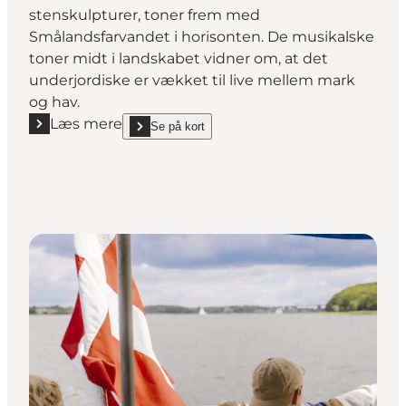
stenskulpturer, toner frem med
Smålandsfarvandet i horisonten. De musikalske
toner midt i landskabet vidner om, at det
underjordiske er vækket til live mellem mark
og hav.
Læs mere
Se på kort
Læs mere "Dodekalitten"
show Dodekalitten on_map