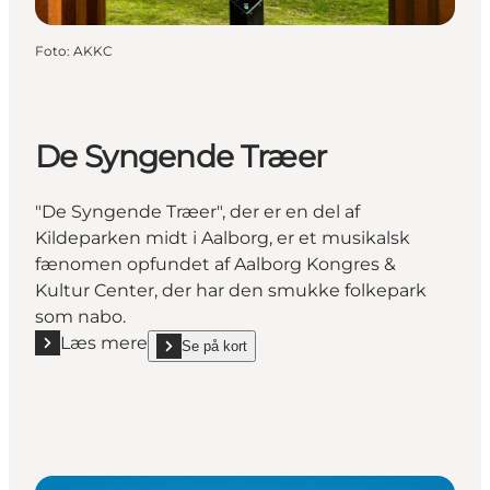
Foto
:
AKKC
De Syngende Træer
"De Syngende Træer", der er en del af
Kildeparken midt i Aalborg, er et musikalsk
fænomen opfundet af Aalborg Kongres &
Kultur Center, der har den smukke folkepark
som nabo.
Læs mere
Se på kort
Læs mere "De Syngende Træer"
show De Syngende Træer on_map