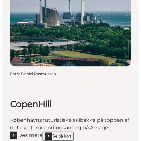
Foto
:
Daniel Rasmussen
CopenHill
Københavns futuristiske skibakke på toppen af
det nye forbrændingsanlæg på Amager.
Læs mere
Se på kort
Læs mere "CopenHill"
show CopenHill on_map