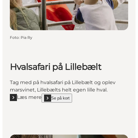
Foto
:
Pia Ry
Hvalsafari på Lillebælt
Tag med på hvalsafari på Lillebælt og oplev
marsvinet, Lillebælts helt egen lille hval.
Læs mere
Se på kort
Læs mere "Hvalsafari på Lillebælt"
show Hvalsafari på Lillebælt on_map