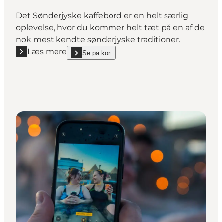
Det Sønderjyske kaffebord er en helt særlig
oplevelse, hvor du kommer helt tæt på en af de
nok mest kendte sønderjyske traditioner.
Læs mere
Se på kort
Læs mere "Sønderjysk Kaffebord på Gram Slot"
show Sønderjysk Kaffebord på Gram Slot on_map