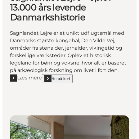
13.000 års levende
Danmarkshistorie
Sagnlandet Lejre er et unikt udflugtsmål med
Danmarks største kongehal, Den Vilde Vej,
områder fra stenalder, jernalder, vikingetid og
forskellige værksteder. Oplev et historisk
legeland for børn og voksne, hvor alt er baseret
på arkæologisk forskning om livet i fortiden.
Læs mere
Se på kort
Læs mere "Sagnlandet Lejre – oplev 13.000 års leve
show Sagnlandet Lejre – oplev 13.000 års levende 