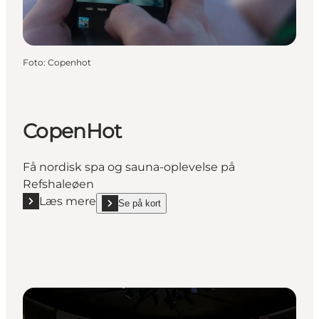
Foto
:
Copenhot
CopenHot
Få nordisk spa og sauna-oplevelse på
Refshaleøen
Læs mere
Se på kort
Læs mere "CopenHot"
show CopenHot on_map