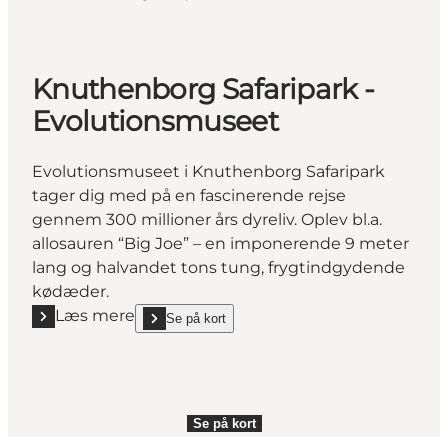
Knuthenborg Safaripark -
Evolutionsmuseet
Evolutionsmuseet i Knuthenborg Safaripark
tager dig med på en fascinerende rejse
gennem 300 millioner års dyreliv. Oplev bl.a.
allosauren “Big Joe” – en imponerende 9 meter
lang og halvandet tons tung, frygtindgydende
kødæder.
Læs mere
Se på kort
Læs mere "Knuthenborg Safaripark - Evolutionsmus
show Knuthenborg Safaripark - Evolutionsmuseet o
Se på kort