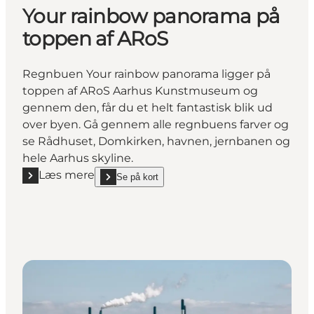
Your rainbow panorama på
toppen af ARoS
Regnbuen Your rainbow panorama ligger på
toppen af ARoS Aarhus Kunstmuseum og
gennem den, får du et helt fantastisk blik ud
over byen. Gå gennem alle regnbuens farver og
se Rådhuset, Domkirken, havnen, jernbanen og
hele Aarhus skyline.
Læs mere
Se på kort
Læs mere "Your rainbow panorama på toppen af AR
show Your rainbow panorama på toppen af ARoS o