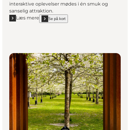
interaktive oplevelser mødes i én smuk og
sanselig attraktion.
Læs mere
Se på kort
Læs mere "H.C. Andersens Hus"
show H.C. Andersens Hus on_map