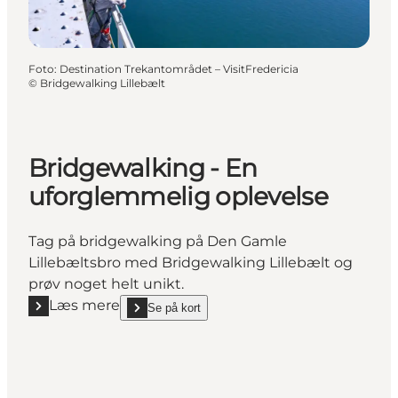
Foto
:
Destination Trekantområdet – VisitFredericia
©
Bridgewalking Lillebælt
Bridgewalking - En
uforglemmelig oplevelse
Tag på bridgewalking på Den Gamle
Lillebæltsbro med Bridgewalking Lillebælt og
prøv noget helt unikt.
Læs mere
Se på kort
Læs mere "Bridgewalking - En uforglemmelig oplev
show Bridgewalking - En uforglemmelig oplevelse o