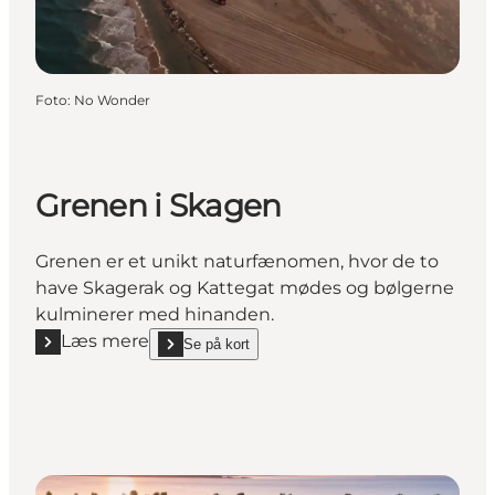
Foto
:
No Wonder
Grenen i Skagen
Grenen er et unikt naturfænomen, hvor de to
have Skagerak og Kattegat mødes og bølgerne
kulminerer med hinanden.
Læs mere
Se på kort
Læs mere "Grenen i Skagen"
show Grenen i Skagen on_map