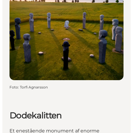
Foto
:
Torfi Agnarsson
Dodekalitten
Et enestående monument af enorme