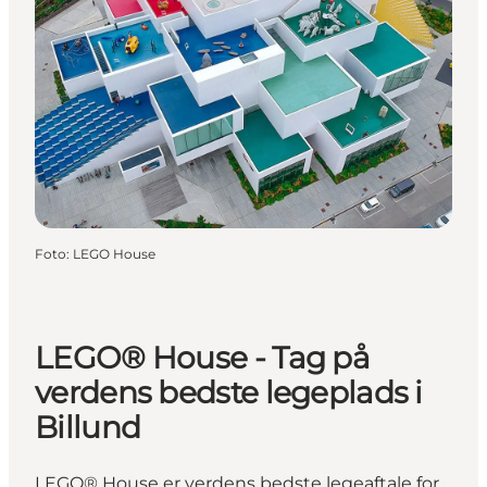
Foto
:
LEGO House
LEGO® House - Tag på
verdens bedste legeplads i
Billund
LEGO® House er verdens bedste legeaftale for