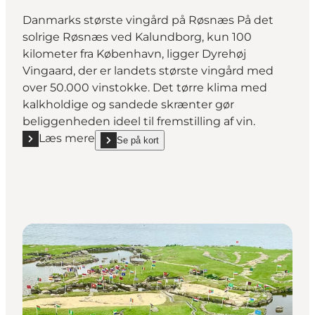
Danmarks største vingård på Røsnæs På det
solrige Røsnæs ved Kalundborg, kun 100
kilometer fra København, ligger Dyrehøj
Vingaard, der er landets største vingård med
over 50.000 vinstokke. Det tørre klima med
kalkholdige og sandede skrænter gør
beliggenheden ideel til fremstilling af vin.
Læs mere
Se på kort
Læs mere "Dyrehøj Vingård – Vinsmagning og Gårdb
show Dyrehøj Vingård – Vinsmagning og Gårdbutik