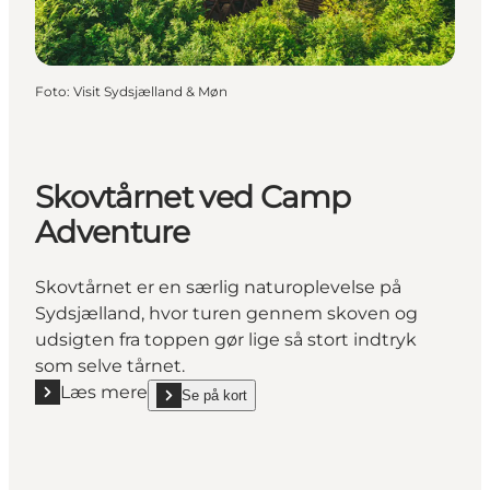
Foto
:
Visit Sydsjælland & Møn
Skovtårnet ved Camp
Adventure
Skovtårnet er en særlig naturoplevelse på
Sydsjælland, hvor turen gennem skoven og
udsigten fra toppen gør lige så stort indtryk
som selve tårnet.
Læs mere
Se på kort
Læs mere "Skovtårnet ved Camp Adventure"
show Skovtårnet ved Camp Adventure on_map