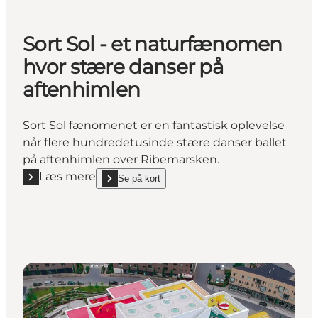
Sort Sol - et naturfænomen
hvor stære danser på
aftenhimlen
Sort Sol fænomenet er en fantastisk oplevelse
når flere hundredetusinde stære danser ballet
på aftenhimlen over Ribemarsken.
Læs mere
Se på kort
Læs mere "Sort Sol - et naturfænomen hvor stære d
show Sort Sol - et naturfænomen hvor stære danser