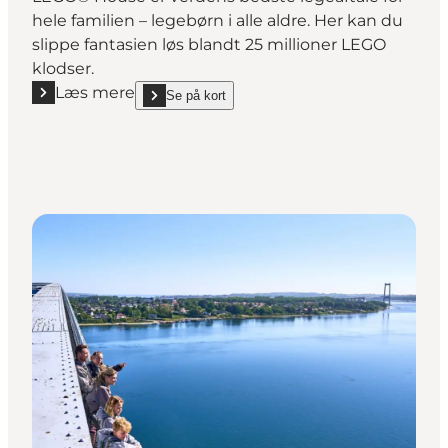
hele familien – legebørn i alle aldre. Her kan du
slippe fantasien løs blandt 25 millioner LEGO
klodser.
Læs mere
Se på kort
Læs mere "LEGO® House - Tag på verdens bedste leg
show LEGO® House - Tag på verdens bedste legepla