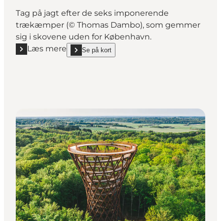
Tag på jagt efter de seks imponerende
trækæmper (© Thomas Dambo), som gemmer
sig i skovene uden for København.
Læs mere
Se på kort
Læs mere "De Glemte Kæmper"
show De Glemte Kæmper on_map