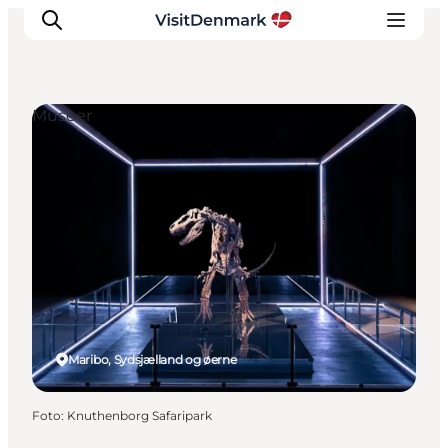
Museer
Inspiration
Destinationer
Oplevelser
Overnatning
Planlæg ferien
Maribo, Sydsjælland og øerne
Foto
:
Knuthenborg Safaripark