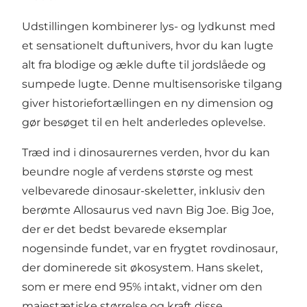
Udstillingen kombinerer lys- og lydkunst med
et sensationelt duftunivers, hvor du kan lugte
alt fra blodige og ækle dufte til jordslåede og
sumpede lugte. Denne multisensoriske tilgang
giver historiefortællingen en ny dimension og
gør besøget til en helt anderledes oplevelse.
Træd ind i dinosaurernes verden, hvor du kan
beundre nogle af verdens største og mest
velbevarede dinosaur-skeletter, inklusiv den
berømte Allosaurus ved navn Big Joe. Big Joe,
der er det bedst bevarede eksemplar
nogensinde fundet, var en frygtet rovdinosaur,
der dominerede sit økosystem. Hans skelet,
som er mere end 95% intakt, vidner om den
majestætiske størrelse og kraft disse