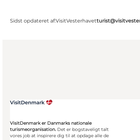
Sidst opdateret af:
VisitVesterhavet
turist@visitveste
VisitDenmark er Danmarks nationale
turismeorganisation.
Det er bogstaveligt talt
vores job at inspirere dig til at opdage alle de