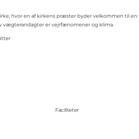
rke, hvor en af kirkens præster byder velkommen til en
syv vægterandagter er vejrfænomener og klima.
utter
Faciliteter