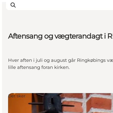
Aftensang og vægterandagt i 
Inspiration
Destinationer
Oplevelser
Hver aften i juli og august går Ringkøbings
Overnatning
lille aftensang foran kirken.
Planlæg ferien
Det sker