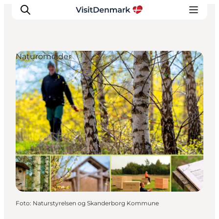
Naturområder
Inspiration
Destinationer
Oplevelser
Overnatning
Planlæg ferien
Foto
:
Naturstyrelsen og Skanderborg Kommune