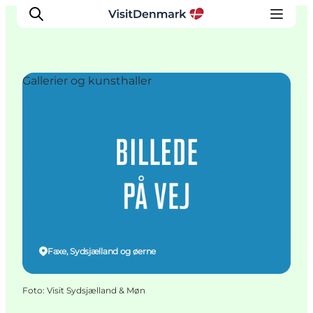
Gallerier og kunsthaller
Inspiration
Destinationer
Oplevelser
Overnatning
Planlæg ferien
Faxe, Sydsjælland og øerne
Foto
:
Visit Sydsjælland & Møn