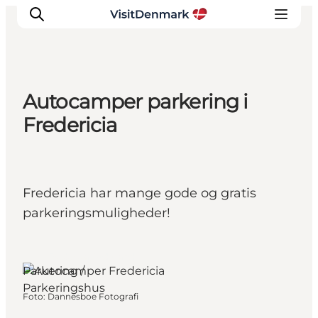
Autocamper parkering i
Inspiration
Fredericia
Destinationer
Oplevelser
Overnatning
Fredericia har mange gode og gratis
Planlæg ferien
parkeringsmuligheder!
Fredericia, Sydjylland
Parkering /
Parkeringshus
Foto
:
Dannesboe Fotografi