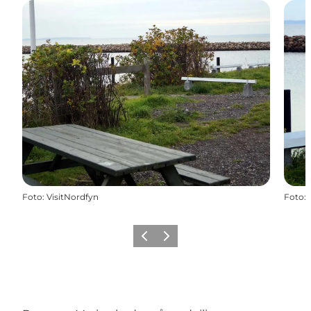
Foto
:
VisitNordfyn
Foto
:
Forrige
Næste