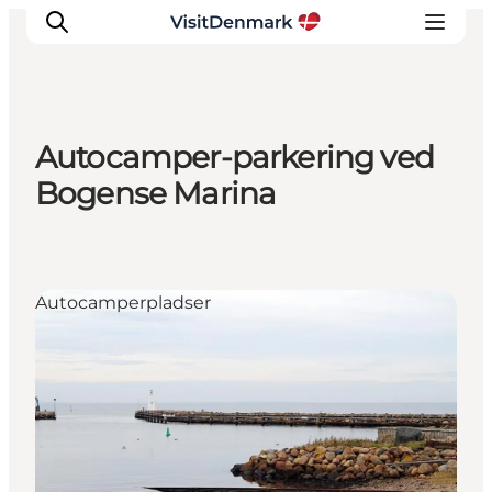
Autocamper-parkering ved
Inspiration
Bogense Marina
Destinationer
Oplevelser
Overnatning
Autocamperpladser
Planlæg ferien