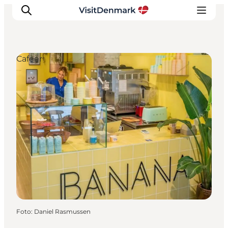
Cafeer
Inspiration
Destinationer
Oplevelser
Overnatning
Planlæg ferien
Foto
:
Daniel Rasmussen