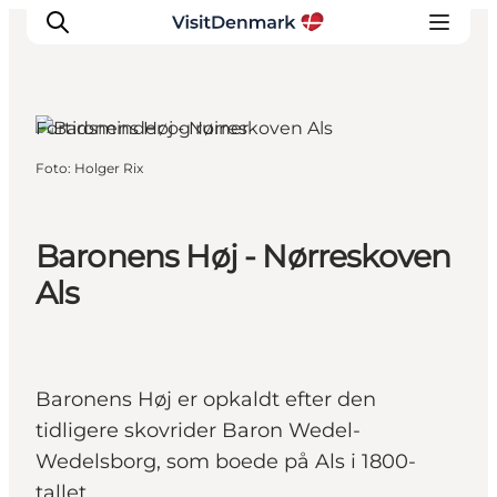
Als, Sydjylland
Fortidsminder og ruiner
Foto
:
Holger Rix
Inspiration
Destinationer
Oplevelser
Baronens Høj - Nørreskoven
Overnatning
Als
Planlæg ferien
Baronens Høj er opkaldt efter den
tidligere skovrider Baron Wedel-
Wedelsborg, som boede på Als i 1800-
tallet.