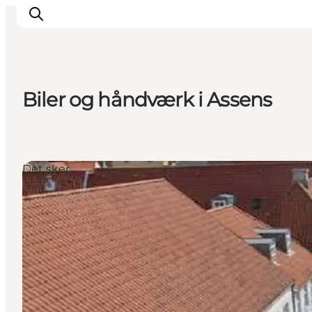
Biler og håndværk i Assens
Inspiration
Destinationer
Oplevelser
Det sker
Overnatning
Planlæg ferien