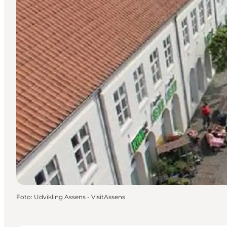
Foto
:
Udvikling Assens - VisitAssens