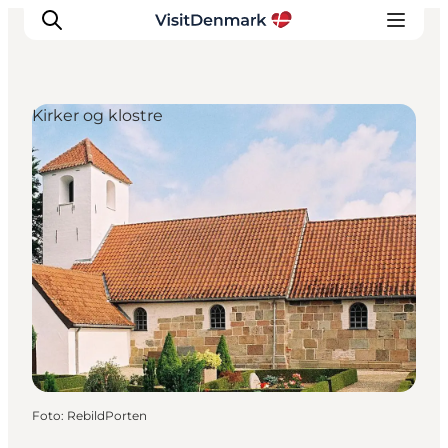
Kirker og klostre
Inspiration
Destinationer
Oplevelser
Overnatning
Planlæg ferien
Foto
:
RebildPorten