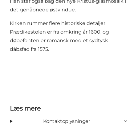
Han står også bag den nye Kristus-glasmosaik i
det genåbnede østvindue.
Kirken rummer flere historiske detaljer.
Prædikestolen er fra omkring år 1600, og
døbefonten er romansk med et sydtysk
dåbsfad fra 1575.
Læs mere
Kontaktoplysninger