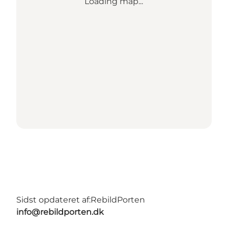
Loading map...
Sidst opdateret af:
RebildPorten
info@rebildporten.dk