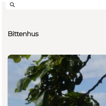
Bittenhus
Inspiration
Destinationer
Oplevelser
Lejrskoler
Overnatning
Planlæg ferien