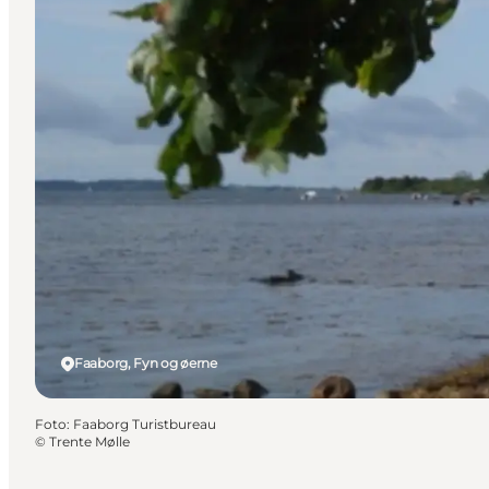
Faaborg, Fyn og øerne
Foto
:
Faaborg Turistbureau
©
Trente Mølle