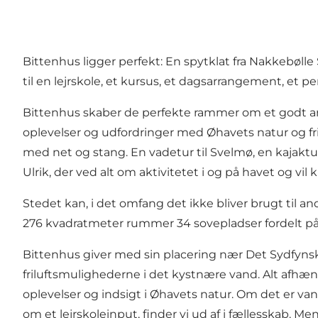
Bittenhus ligger perfekt: En spytklat fra Nakkebølle
til en lejrskole, et kursus, et dagsarrangement, et 
Bittenhus skaber de perfekte rammer om et godt ar
oplevelser og udfordringer med Øhavets natur og fri
med net og stang. En vadetur til Svelmø, en kajaktur
Ulrik, der ved alt om aktivitetet i og på havet og v
Stedet kan, i det omfang det ikke bliver brugt til an
276 kvadratmeter rummer 34 sovepladser fordelt på 
Bittenhus giver med sin placering nær Det Sydfynsk
friluftsmulighederne i det kystnære vand. Alt afhæng
oplevelser og indsigt i Øhavets natur. Om det er van
om et lejrskoleinput, finder vi ud af i fællesskab. Me