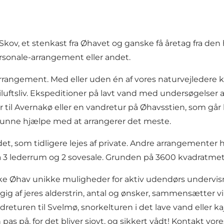
 Skov, et stenkast fra Øhavet og ganske få åretag fra den
personale-arrangement eller andet.
rangement. Med eller uden én af vores naturvejledere k
luftsliv. Ekspeditioner på lavt vand med undersøgelser a
 til Avernakø eller en vandretur på Øhavsstien, som går 
il kunne hjælpe med at arrangerer det meste.
det, som tidligere lejes af private. Andre arrangementer h
3 lederrum og 2 sovesale. Grunden på 3600 kvadratmeter
e Øhav unikke muligheder for aktiv udendørs undervisn
ig af jeres alderstrin, antal og ønsker, sammensætter vi e
dreturen til Svelmø, snorkelturen i det lave vand eller 
n pas på, for det bliver sjovt, og sikkert vådt! Kontakt v