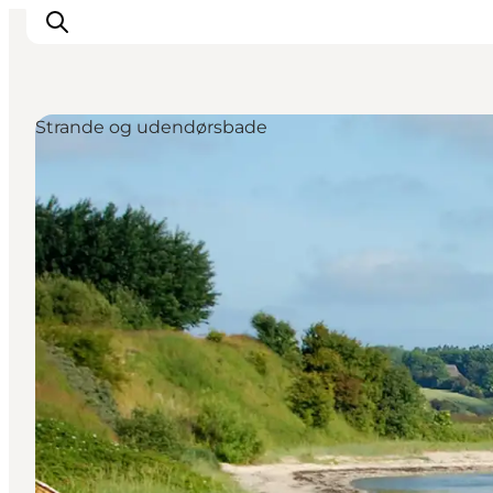
Strande og udendørsbade
Inspiration
Destinationer
Oplevelser
Overnatning
Planlæg ferien