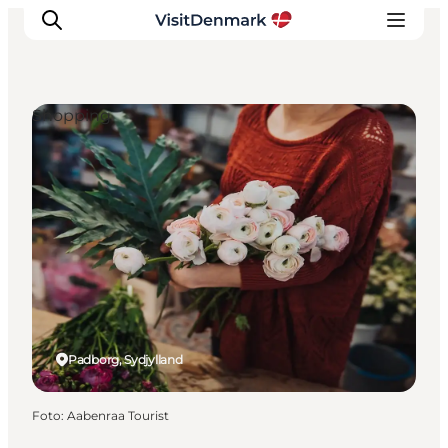
Shopping
Inspiration
Destinationer
Oplevelser
Overnatning
Planlæg ferien
Padborg, Sydjylland
Foto
:
Aabenraa Tourist