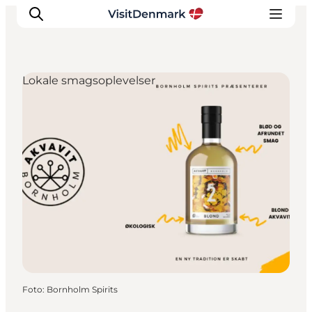
Lokale smagsoplevelser
Inspiration
Destinationer
Oplevelser
Overnatning
Planlæg ferien
Foto
:
Bornholm Spirits