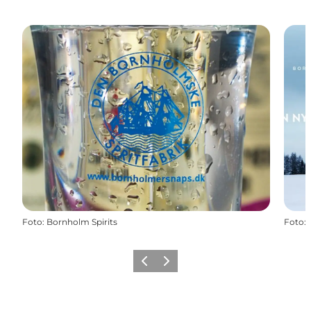
Foto
:
Bornholm Spirits
Foto
:
Forrige
Næste