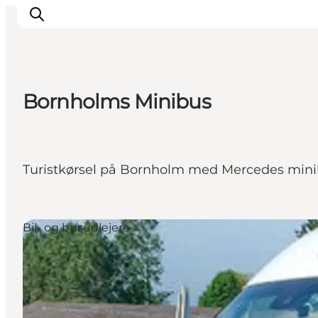
Bornholms Minibus
Inspiration
Destinationer
Oplevelser
Turistkørsel på Bornholm med Mercedes minibus
Overnatning
Planlæg ferien
Bil- og busudlejere