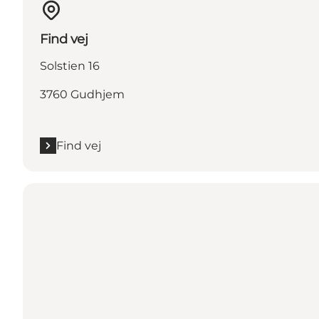
Find vej
Solstien 16
3760 Gudhjem
Find vej