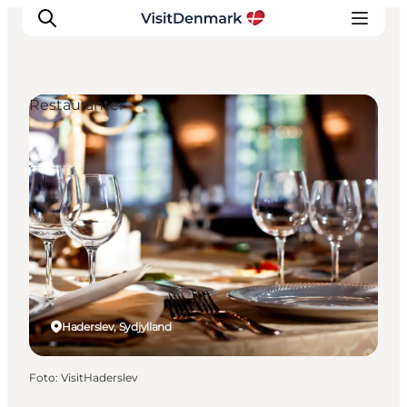
Restauranter
Inspiration
Destinationer
Oplevelser
Overnatning
Planlæg ferien
Haderslev, Sydjylland
Foto
:
VisitHaderslev