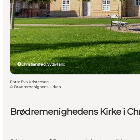
Christiansfeld, Sydjylland
Foto
:
Eva Kristensen
©
Brødremenigheds kirken
Brødremenighedens Kirke i Chr