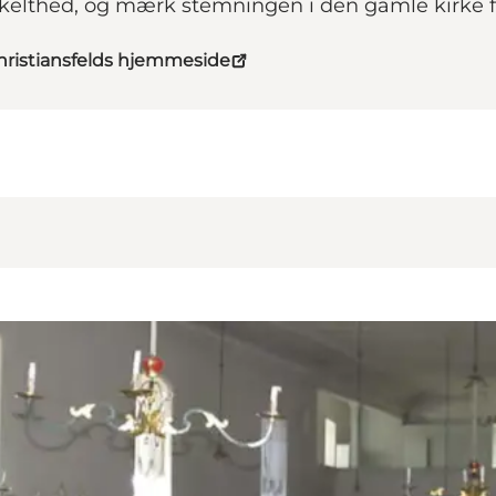
kelthed, og mærk stemningen i den gamle kirke f
ristiansfelds hjemmeside