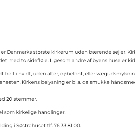
 er Danmarks største kirkerum uden bærende søjler. K
idet med to sidefløje. Ligesom andre af byens huse er kir
dt helt i hvidt, uden alter, døbefont, eller vægudsmykni
jenesten. Kirkens belysning er bl.a. de smukke håndsmed
 med 20 stemmer.
el som kirkelige handlinger.
ing i Søstrehuset tlf. 76 33 81 00.