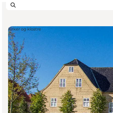
Kirker og klostre
Inspiration
Destinationer
Oplevelser
Overnatning
Planlæg ferien