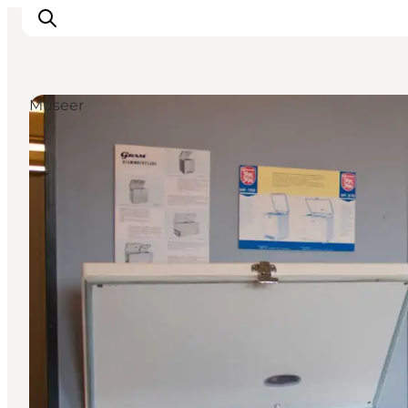
Museer
Inspiration
Destinationer
Oplevelser
Overnatning
Planlæg ferien