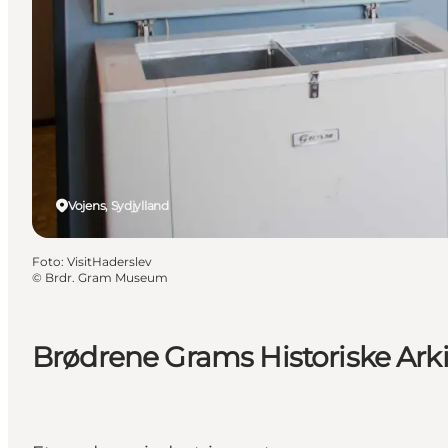
Vojens, Sydjylland
Foto
:
VisitHaderslev
©
Brdr. Gram Museum
Brødrene Grams Historiske Ar