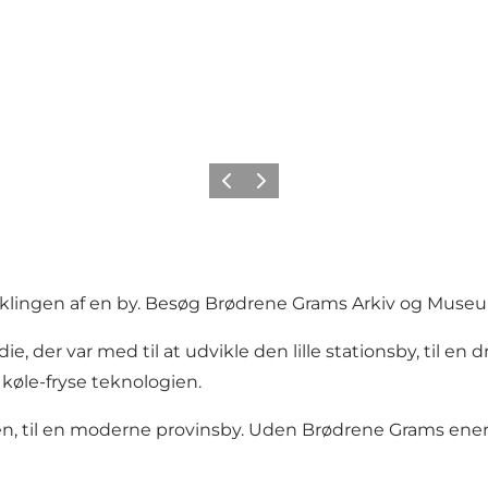
Forrige
Næste
viklingen af en by. Besøg Brødrene Grams Arkiv og Muse
 der var med til at udvikle den lille stationsby, til en d
 køle-fryse teknologien.
, til en moderne provinsby. Uden Brødrene Grams energ