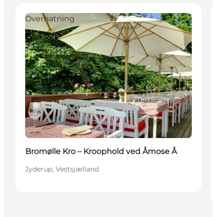
Overnatning
Bromølle Kro – Kroophold ved Åmose Å
Jyderup, Vestsjælland