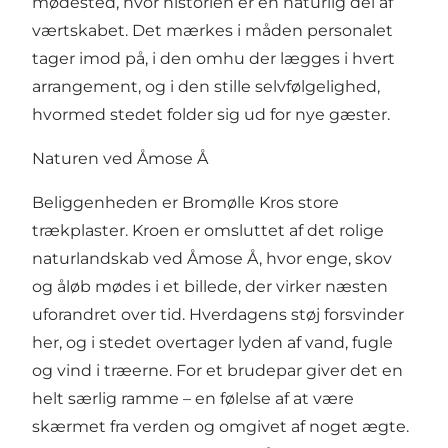
mødested, hvor historien er en naturlig del af
værtskabet. Det mærkes i måden personalet
tager imod på, i den omhu der lægges i hvert
arrangement, og i den stille selvfølgelighed,
hvormed stedet folder sig ud for nye gæster.
Naturen ved Åmose Å
Beliggenheden er Bromølle Kros store
trækplaster. Kroen er omsluttet af det rolige
naturlandskab ved Åmose Å, hvor enge, skov
og åløb mødes i et billede, der virker næsten
uforandret over tid. Hverdagens støj forsvinder
her, og i stedet overtager lyden af vand, fugle
og vind i træerne. For et brudepar giver det en
helt særlig ramme – en følelse af at være
skærmet fra verden og omgivet af noget ægte.