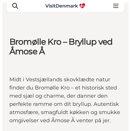
Bromølle Kro – Bryllup ved
Inspiration
Åmose Å
Destinationer
Oplevelser
Overnatning
Midt i Vestsjællands skovklædte natur
Planlæg ferien
finder du Bromølle Kro – et historisk sted
med sjæl og charme, der danner den
perfekte ramme om dit bryllup. Autentisk
atmosfære, smagfuldt køkken og smukke
omgivelser ved Åmose Å venter på jer.