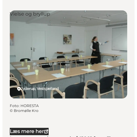
Vielse og bryllup
Jyderup, Vestsjælland
Foto
:
HORESTA
©
Bromølle Kro
Læs mere her