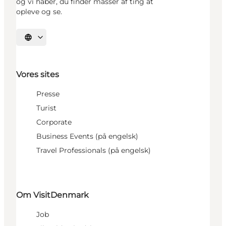
og vi håber, du finder masser af ting at
opleve og se.
Vælg sprog
Vores sites
Presse
Turist
Corporate
Business Events (på engelsk)
Travel Professionals (på engelsk)
Om VisitDenmark
Job