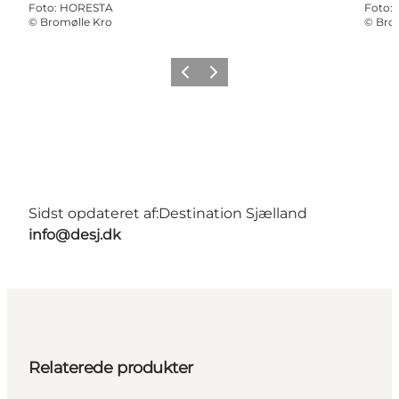
Foto
:
HORESTA
Foto
:
©
Bromølle Kro
©
Bro
Forrige
Næste
Sidst opdateret af:
Destination Sjælland
info@desj.dk
Relaterede produkter