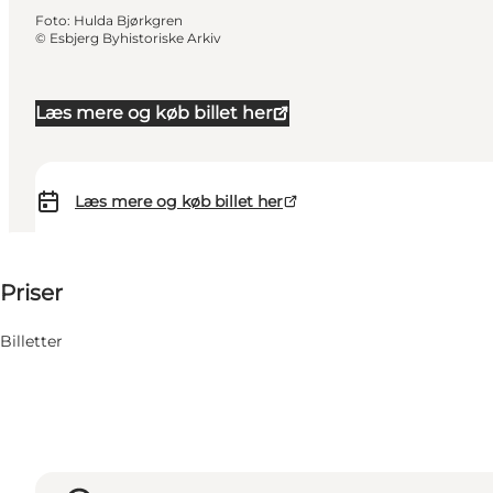
Foto
:
Hulda Bjørkgren
©
Esbjerg Byhistoriske Arkiv
Læs mere og køb billet her
Læs mere og køb billet her
75-75 DKK
Priser
Besøg hjemmeside
Billetter