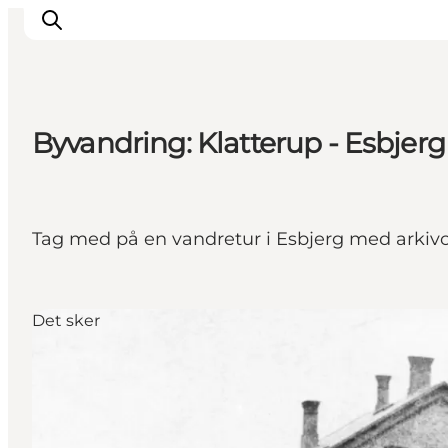
Byvandring: Klatterup - Esbjer
Inspiration
Destinationer
Oplevelser
Tag med på en vandretur i Esbjerg med arki
Overnatning
Planlæg ferien
Det sker