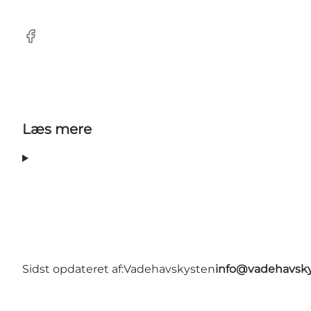
Facebook
Læs mere
Sidst opdateret af:
Vadehavskysten
info@vadehavsky