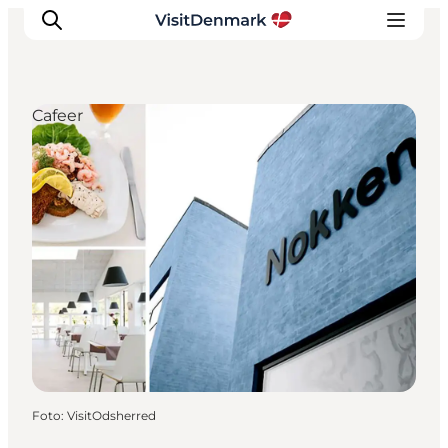
Cafeer
Inspiration
Destinationer
Oplevelser
Overnatning
Planlæg ferien
Foto
:
VisitOdsherred