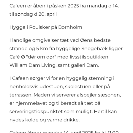
Cafeen er åben i påsken 2025 fra mandag d 14.
til søndag d 20. april
Hygge i Poulsker på Bornholm
I landlige omgivelser tæt ved Øens bedste
strande og 5 km fra hyggelige Snogebæk ligger
Café Ø "dør om dør" med livsstilsbutikken
William Dam Living, samt galleri Dam.
I Cafeen sørger vi for en hyggelig stemning i
henholdsvis udestuen, skolestuen eller på
terrassen. Maden vi serverer afspejler sæsonen,
er hjemmelavet og tilberedt så tæt på
serveringstidspunktet som muligt. Hertil kan
nydes kolde og varme drikke.
Cafeen åbner mandag 14. april 2025 fra kl. 11.00 -