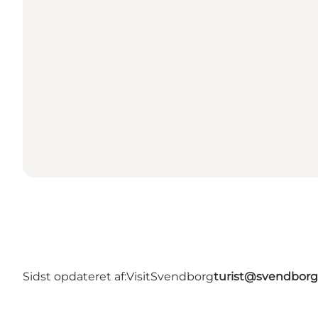
Sidst opdateret af:
VisitSvendborg
turist@svendborg