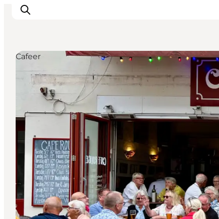
Cafeer
Inspiration
Destinationer
Oplevelser
Overnatning
Planlæg ferien