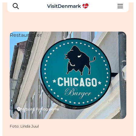
Restauranter
Inspiration
Destinationer
Oplevelser
Overnatning
Planlæg ferien
Nyborg, Fyn og øerne
Foto
:
Linda Juul