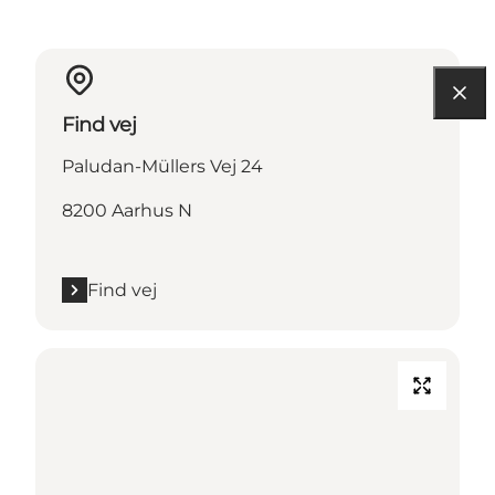
Find vej
Paludan-Mülle​rs Vej 24
8200 Aarhus N
Find vej