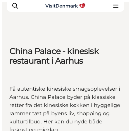
Inspiration
China Palace - kinesisk
Destinationer
restaurant i Aarhus
Oplevelser
Overnatning
Planlæg ferien
Få autentiske kinesiske smagsoplevelser i
Aarhus. China Palace byder på klassiske
retter fra det kinesiske køkken i hyggelige
rammer tæt på byens liv, shopping og
kulturtilbud. Her kan du nyde både
frokost og middag.