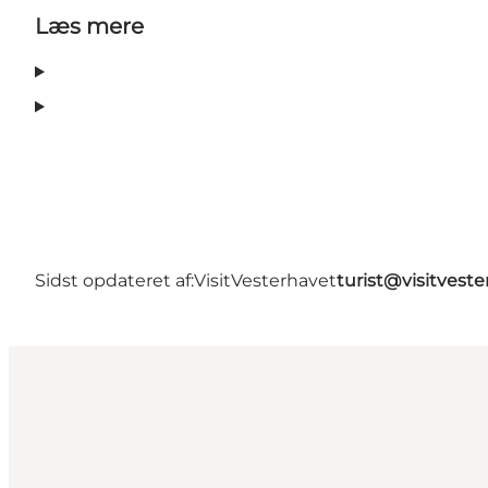
Læs mere
Sidst opdateret af:
VisitVesterhavet
turist@visitveste