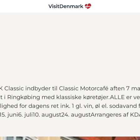
AK Classic indbyder til Classic Motorcafé aften 7 ma
et i Ringkøbing med klassiske køretøjer.ALLE er
d for dagens ret ink. 1 gl. vin, øl el. sodavand 
15. juni6. juli10. august24. augustArrangeres af K