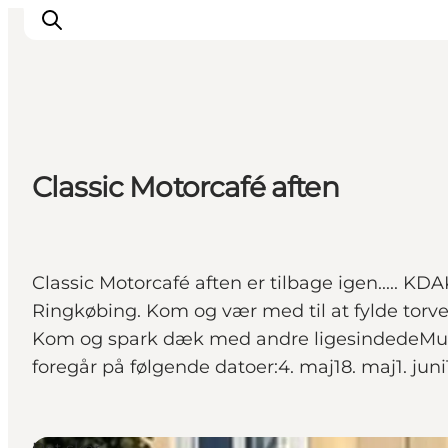
Inspiration
Classic Motorcafé aften
Destinationer
Oplevelser
Overnatning
Planlæg ferien
Classic Motorcafé aften er tilbage igen..... KD
Ringkøbing. Kom og vær med til at fylde torv
Kom og spark dæk med andre ligesindedeMulighe
foregår på følgende datoer:4. maj18. maj1. juni