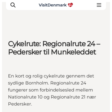
Inspiration
Cykelrute: Regionalrute 24 –
Destinationer
Pedersker til Munkeleddet
Oplevelser
Overnatning
Planlæg ferien
En kort og rolig cykelrute gennem det
sydlige Bornholm. Regionalrute 24
fungerer som forbindelsesled mellem
Nationalrute 10 og Regionalrute 21 nær
Pedersker.