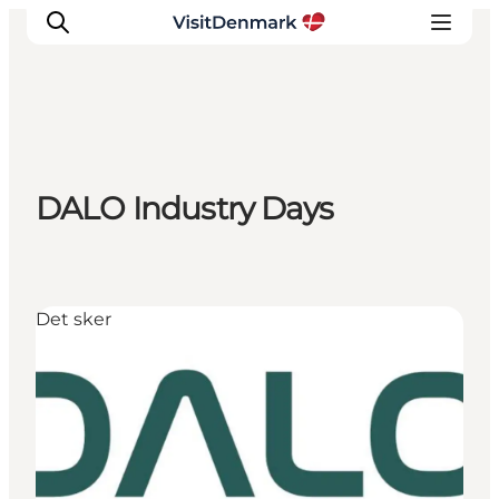
Inspiration
DALO Industry Days
Destinationer
Oplevelser
Overnatning
Planlæg ferien
Det sker