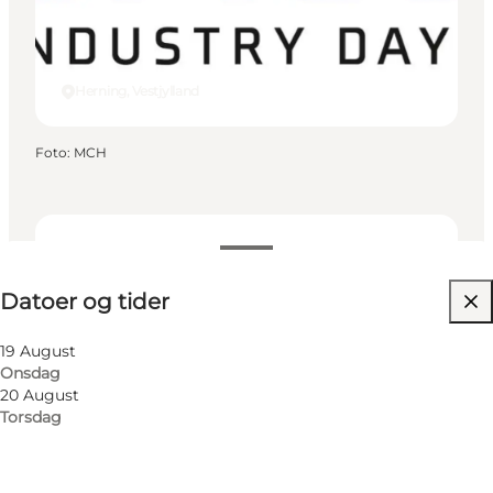
Herning, Vestjylland
Foto
:
MCH
Datoer og tider
Datoer og tider
Besøg hjemmeside
Min virksomhed, Mig selv, Min partner, Venner
19 August
Onsdag
20 August
Torsdag