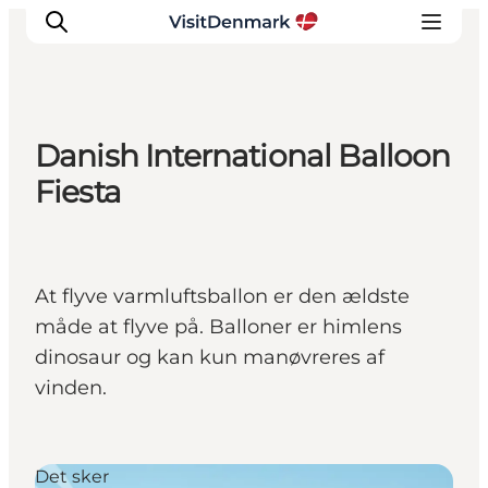
Danish International Balloon
Inspiration
Fiesta
Destinationer
Oplevelser
Overnatning
At flyve varmluftsballon er den ældste
Planlæg ferien
måde at flyve på. Balloner er himlens
dinosaur og kan kun manøvreres af
vinden.
Det sker