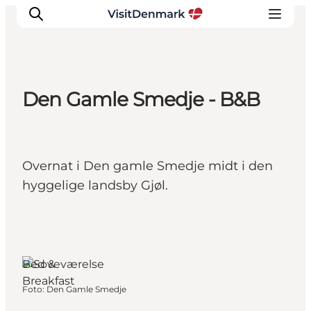
Den Gamle Smedje - B&B
Inspiration
Destinationer
Oplevelser
Overnat i Den gamle Smedje midt i den
Overnatning
hyggelige landsby Gjøl.
Planlæg ferien
Bed &
Breakfast
Foto
:
Den Gamle Smedje