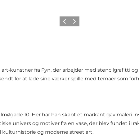
Forrige
Næste
t‑kunstner fra Fyn, der arbejder med stencilgrafitti og
kendt for at lade sine værker spille med temaer som fo
møgade 10. Her har han skabt et markant gavlmaleri inspi
ke univers og motiver fra en vase, der blev fundet i Irak
kulturhistorie og moderne street art.