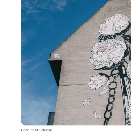
Foto
:
VisitOdense