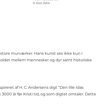
©
Don John
 store murværker. Hans kunst ses ikke kun i
rholdet mellem mennesker og dyr samt historiske
reret af H. C. Andersens digt “Den lille Idas
 3000 år før Kristi tid, og som digtet omtaler. Dette