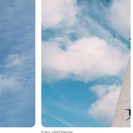
Foto
:
VisitOdense