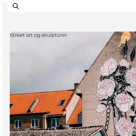
Street art og skulpturer
Inspiration
Destinationer
Oplevelser
Overnatning
Planlæg ferien