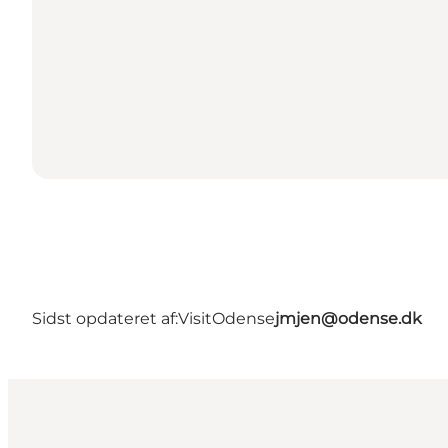
Sidst opdateret af:
VisitOdense
jmjen@odense.dk