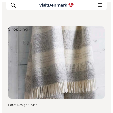
Shopping
Inspiration
Destinationer
Oplevelser
Overnatning
Planlæg ferien
Foto
:
Design Crush