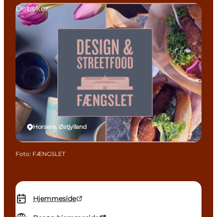
Det sker
Horsens, Østjylland
Foto
:
FÆNGSLET
Hjemmeside