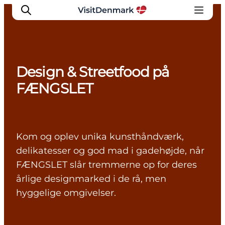
Design & Streetfood på
Inspiration
FÆNGSLET
Destinationer
Oplevelser
Overnatning
Kom og oplev unika kunsthåndværk,
Planlæg ferien
delikatesser og god mad i gadehøjde, når
FÆNGSLET slår tremmerne op for deres
årlige designmarked i de rå, men
hyggelige omgivelser.