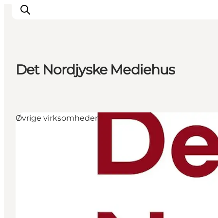
Det Nordjyske Mediehus
Inspiration
Destinationer
Oplevelser
Øvrige virksomheder
Overnatning
Planlæg ferien