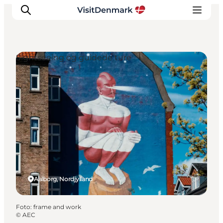
Sightseeing og guidede ture
Inspiration
Destinationer
Oplevelser
Overnatning
Planlæg ferien
Aalborg, Nordjylland
Foto
:
frame and work
©
AEC