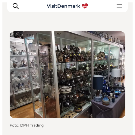
Shopping
Inspiration
Destinationer
Oplevelser
Overnatning
Planlæg ferien
Foto
:
DPH Trading