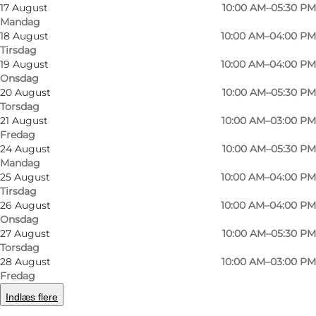
17 August
10:00 AM–05:30 PM
Mandag
18 August
10:00 AM–04:00 PM
Tirsdag
19 August
10:00 AM–04:00 PM
Onsdag
20 August
10:00 AM–05:30 PM
Torsdag
Foto
:
DPH Trading
Foto
:
21 August
10:00 AM–03:00 PM
Fredag
24 August
10:00 AM–05:30 PM
Forrige
Næste
Mandag
25 August
10:00 AM–04:00 PM
Tirsdag
26 August
10:00 AM–04:00 PM
Onsdag
27 August
10:00 AM–05:30 PM
DPH Trading er en anderledes butik, som ligger
Torsdag
i landlige omgivelser i det nordlige Odense. Der
28 August
10:00 AM–03:00 PM
er egentligt tale om en kombination af en
Fredag
brugskunstbutik med nye varer, en
Indlæs flere
antikvitetshandel og en genbrugsbutik. Vi har