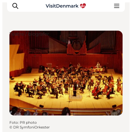
Teatre / biografer
Inspiration
Destinationer
Oplevelser
Overnatning
Planlæg ferien
Foto
:
PR photo
©
DR SymfoniOrkester