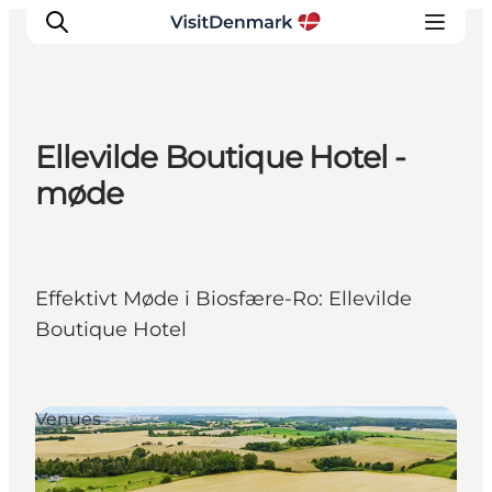
Ellevilde Boutique Hotel -
Inspiration
møde
Destinationer
Oplevelser
Overnatning
Effektivt Møde i Biosfære-Ro: Ellevilde
Planlæg ferien
Boutique Hotel
Venues