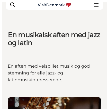
En musikalsk aften med jazz
Inspiration
og latin
Destinationer
Oplevelser
Overnatning
En aften med velspillet musik og god
Planlæg ferien
stemning for alle jazz- og
latinmusikinteresserede.
Det sker