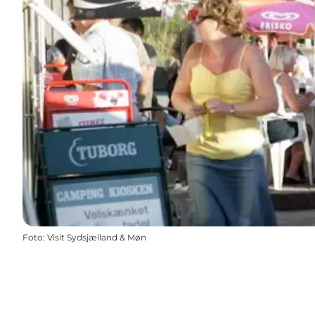
Foto
:
Visit Sydsjælland & Møn