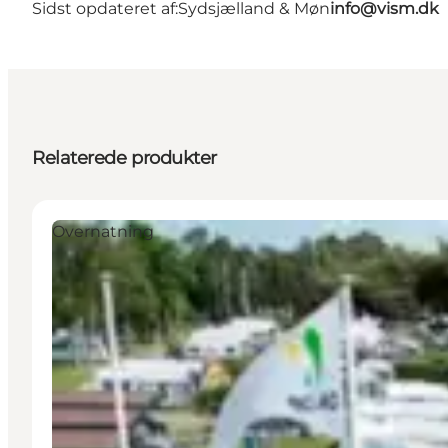
Sidst opdateret af:
Sydsjælland & Møn
info@vism.dk
Relaterede produkter
Overnatning