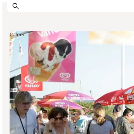
Cafeer
Inspiration
Destinationer
Oplevelser
Overnatning
Planlæg ferien