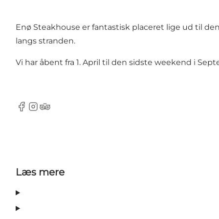
Enø Steakhouse er fantastisk placeret lige ud til de
langs stranden.
Vi har åbent fra 1. April til den sidste weekend i Se
Facebook
Instagram
TripAdvisor
Læs mere