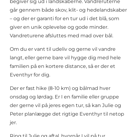
begiver sig ud i landskaberne. Vandreruterne
går gennem både skov, klit- og hedelandskaber
– og der er garanti for en tur ud i det blå, som
giver en unik oplevelse og gode minder.
Vandreturene afsluttes med mad over bål.
Om du er vant til udeliv og gerne vil vandre
langt, eller gerne bare vil hygge dig med hele
familien på en kortere distance, så er der et
Eventhyr for dig.
Der er fast hike (8-10 km) og bålmad hver
onsdag og lørdag. Er I en familie eller gruppe
der gerne vil på jeres egen tur, så kan Julie og
Peter planlægge det rigtige Eventhyr til netop
jer.
Ring til Julie og aftal, hvornår I vil på tur.