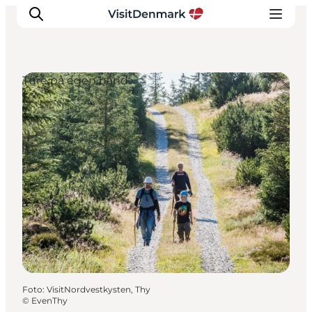
Ture på egen hånd
Inspiration
Destinationer
Oplevelser
Overnatning
Planlæg ferien
Foto
:
VisitNordvestkysten, Thy
©
EvenThy