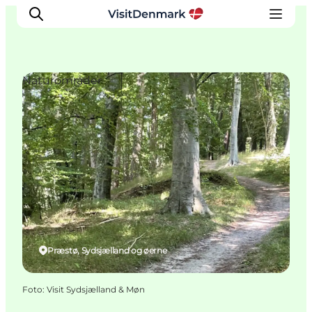
Naturområder
Inspiration
Destinationer
Oplevelser
Overnatning
Planlæg ferien
Præstø, Sydsjælland og øerne
Foto
:
Visit Sydsjælland & Møn