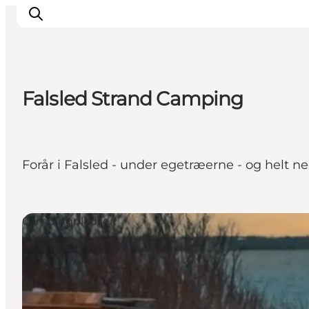
Falsled Strand Camping
Inspiration
Destinationer
Oplevelser
Forår i Falsled - under egetræerne - og helt n
Overnatning
Planlæg ferien
Campingpladser