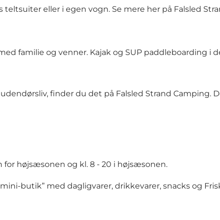
s teltsuiter eller i egen vogn. Se mere her på Falsled 
med familie og venner. Kajak og SUP paddleboarding i de
udendørsliv, finder du det på Falsled Strand Camping. Det 
n for højsæsonen og kl. 8 - 20 i højsæsonen.
e “mini-butik” med dagligvarer, drikkevarer, snacks og Fr