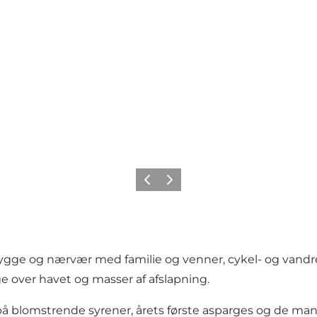
Forrige
Næste
hygge og nærvær med familie og venner, cykel- og vandre
e over havet og masser af afslapning.
å blomstrende syrener, årets første asparges og de mange