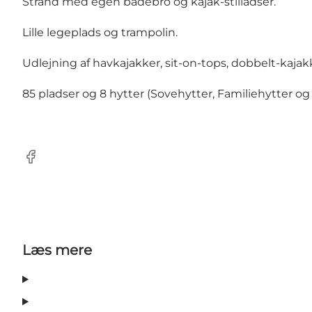
Strand med egen badebro og kajak-stilladser.
Lille legeplads og trampolin.
Udlejning af havkajakker, sit-on-tops, dobbelt-kaja
85 pladser og 8 hytter (Sovehytter, Familiehytter og
Facebook
Læs mere